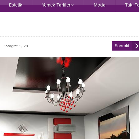
Estetik
Yemek Tarifleri
Moda
Takı T
Sonraki
Fotoğraf: 1 / 28