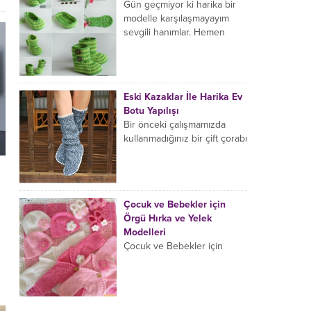
neredeyse yüzünün yarısını
Gün geçmiyor ki harika bir
kaplamış durumda.
modelle karşılaşmayayım
Avustralya’nın Towradji
sevgili hanımlar. Hemen
şehrinde 7...
denemek istediğim ve işte
ortaya çıkan bu görüntüye
hayran kaldığım...
Eski Kazaklar İle Harika Ev
Botu Yapılışı
Bir önceki çalışmamızda
kullanmadığınız bir çift çorabı
değerlendirmiş ve harika bir
çift parmaksız eldiven
yapmayı öğrenmiştik sevgili
hanımlar. Şimdi de...
Çocuk ve Bebekler için
Örgü Hırka ve Yelek
Modelleri
Çocuk ve Bebekler için
Örgü Hırka ve Yelek
Modelleri Kışa hazırlanırken
bebekler için ciciler
örecekseniz eğer bir kaç