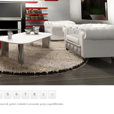
5
6
7
8
anarak galeri resimleri arasında geçiş yapabilirsiniz.