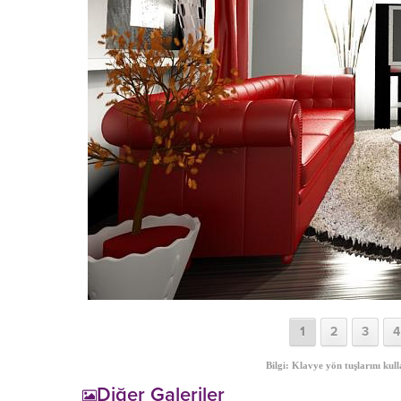
1
2
3
4
Bilgi: Klavye yön tuşlarını kull
Diğer Galeriler