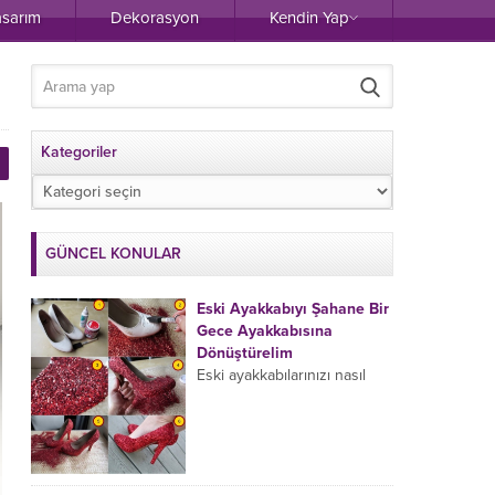
asarım
Dekorasyon
Kendin Yap
Kategoriler
Kategoriler
GÜNCEL KONULAR
Eski Ayakkabıyı Şahane Bir
Gece Ayakkabısına
Dönüştürelim
Eski ayakkabılarınızı nasıl
değerlendiriyorsunuz?
Dolapta yer kaplamaya
devam eden ve hiç
kullanmadığınız halde
atmaya da kıyamadığınız,