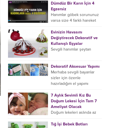
Dümdüz Bir Karın İçin 4
belki taaa gelinlik
Egzersiz
zamanınızdan...
Hanımlar göbek sorununuz
varsa size 4 farklı hareket
göstereceğiz, bu 4 farklı
hareketin her birini sadece 2
Evinizin Havasını
dakika yapacaksınız yani...
Değiştirecek Dekoratif ve
Kullanışlı Eşyalar
Sevgili hanımlar şeytan
ayrıntı da gizlidir diyerek
eviniz için birbirinden şık,
modern ve farklı ev
Dekoratif Aksesuar Yapımı
aksesuar ve eşyalarını bir
Merhaba sevgili bayanlar
araya...
sizler için özenle
hazırladığım el yapımı
aksesuar modellerini
inceledikten sonra evimizde
7 Aylık Sevimli Kız Bu
kendi emeğimiz olan
Doğum Lekesi İçin Tam 7
tasarımları sergileme ve...
Ameliyat Olacak
Doğum lekeleri aslında az
rastlanan bir durum değil,
ancak bu minik sevimli kızın
Tığ İşi Bebek Botları