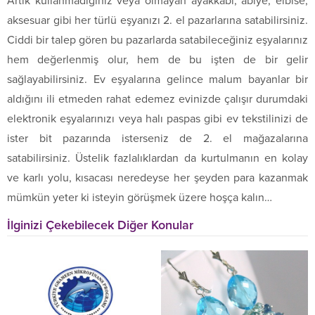
Artık kullanmadığınız veya olmayan ayakkabı, abiye, elbise,
aksesuar gibi her türlü eşyanızı 2. el pazarlarına satabilirsiniz.
Ciddi bir talep gören bu pazarlarda satabileceğiniz eşyalarınız
hem değerlenmiş olur, hem de bu işten de bir gelir
sağlayabilirsiniz. Ev eşyalarına gelince malum bayanlar bir
aldığını ili etmeden rahat edemez evinizde çalışır durumdaki
elektronik eşyalarınızı veya halı paspas gibi ev tekstilinizi de
ister bit pazarında isterseniz de 2. el mağazalarına
satabilirsiniz. Üstelik fazlalıklardan da kurtulmanın en kolay
ve karlı yolu, kısacası neredeyse her şeyden para kazanmak
mümkün yeter ki isteyin görüşmek üzere hoşça kalın…
İlginizi Çekebilecek Diğer Konular