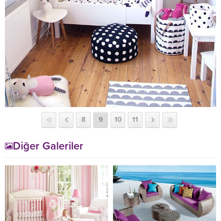
8
9
10
11
Diğer Galeriler