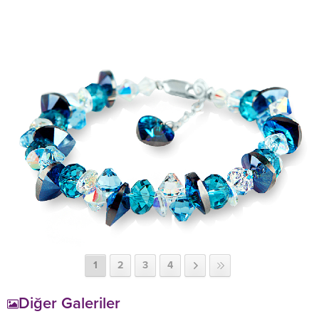
1
2
3
4
Diğer Galeriler