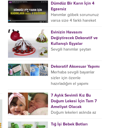
Dümdüz Bir Karın İçin 4
belki taaa gelinlik
Egzersiz
zamanınızdan...
Hanımlar göbek sorununuz
varsa size 4 farklı hareket
göstereceğiz, bu 4 farklı
hareketin her birini sadece 2
Evinizin Havasını
dakika yapacaksınız yani...
Değiştirecek Dekoratif ve
Kullanışlı Eşyalar
Sevgili hanımlar şeytan
ayrıntı da gizlidir diyerek
eviniz için birbirinden şık,
modern ve farklı ev
Dekoratif Aksesuar Yapımı
aksesuar ve eşyalarını bir
Merhaba sevgili bayanlar
araya...
sizler için özenle
hazırladığım el yapımı
aksesuar modellerini
inceledikten sonra evimizde
7 Aylık Sevimli Kız Bu
kendi emeğimiz olan
Doğum Lekesi İçin Tam 7
tasarımları sergileme ve...
Ameliyat Olacak
Doğum lekeleri aslında az
rastlanan bir durum değil,
ancak bu minik sevimli kızın
Tığ İşi Bebek Botları