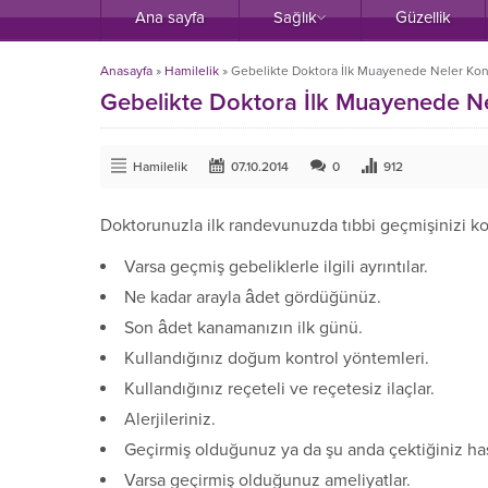
Ana sayfa
Sağlık
Güzellik
Anasayfa
»
Hamilelik
»
Gebelikte Doktora İlk Muayenede Neler Ko
Gebelikte Doktora İlk Muayenede Ne
Hamilelik
07.10.2014
0
912
Doktorunuzla ilk randevunuzda tıbbi geçmişinizi 
Varsa geçmiş gebeliklerle ilgili ayrıntılar.
Ne kadar arayla âdet gördüğünüz.
Son âdet kanamanızın ilk günü.
Kullandığınız doğum kontrol yöntemleri.
Kullandığınız reçeteli ve reçetesiz ilaçlar.
Alerjileriniz.
Geçirmiş olduğunuz ya da şu anda çektiğiniz hasta
Varsa geçirmiş olduğunuz ameliyatlar.