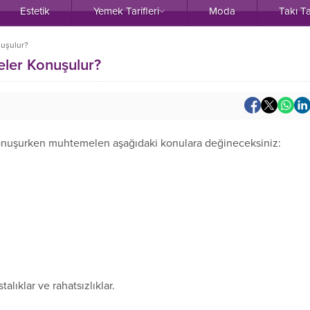
Estetik
Yemek Tarifleri
Moda
Takı T
nuşulur?
ler Konuşulur?
konuşurken muhtemelen aşağıdaki konulara değineceksiniz:
lıklar ve rahatsızlıklar.