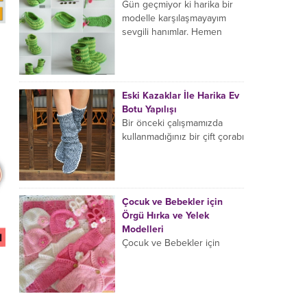
neredeyse yüzünün yarısını
Gün geçmiyor ki harika bir
kaplamış durumda.
modelle karşılaşmayayım
Avustralya’nın Towradji
sevgili hanımlar. Hemen
şehrinde 7...
denemek istediğim ve işte
ortaya çıkan bu görüntüye
hayran kaldığım...
Eski Kazaklar İle Harika Ev
Botu Yapılışı
Bir önceki çalışmamızda
kullanmadığınız bir çift çorabı
değerlendirmiş ve harika bir
çift parmaksız eldiven
yapmayı öğrenmiştik sevgili
hanımlar. Şimdi de...
Çocuk ve Bebekler için
Örgü Hırka ve Yelek
Modelleri
Çocuk ve Bebekler için
Örgü Hırka ve Yelek
Modelleri Kışa hazırlanırken
bebekler için ciciler
örecekseniz eğer bir kaç