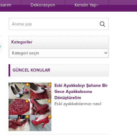
asarım
Dekorasyon
Kendin Yap
Kategoriler
Kategoriler
GÜNCEL KONULAR
Eski Ayakkabıyı Şahane Bir
Gece Ayakkabısına
Dönüştürelim
Eski ayakkabılarınızı nasıl
değerlendiriyorsunuz?
Dolapta yer kaplamaya
devam eden ve hiç
kullanmadığınız halde
atmaya da kıyamadığınız,