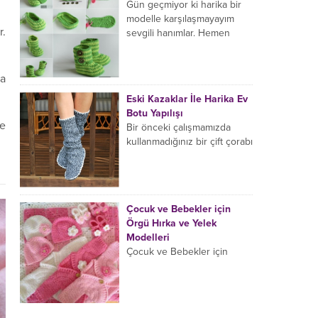
neredeyse yüzünün yarısını
Gün geçmiyor ki harika bir
kaplamış durumda.
modelle karşılaşmayayım
r.
Avustralya’nın Towradji
sevgili hanımlar. Hemen
şehrinde 7...
denemek istediğim ve işte
ortaya çıkan bu görüntüye
hayran kaldığım...
şa
Eski Kazaklar İle Harika Ev
Botu Yapılışı
re
Bir önceki çalışmamızda
kullanmadığınız bir çift çorabı
değerlendirmiş ve harika bir
çift parmaksız eldiven
yapmayı öğrenmiştik sevgili
hanımlar. Şimdi de...
Çocuk ve Bebekler için
Örgü Hırka ve Yelek
Modelleri
Çocuk ve Bebekler için
Örgü Hırka ve Yelek
Modelleri Kışa hazırlanırken
bebekler için ciciler
örecekseniz eğer bir kaç