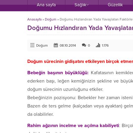
Ana sayfa
Sağlık
Güzellik
Anasayfa
»
Doğum
»
Doğumu Hızlandıran Yada Yavaşlatan Faktörler
Doğumu Hızlandıran Yada Yavaşlatan
Doğum
08.10.2014
0
1.176
Doğum sürecinin gidişatını etkileyen birçok etmen
Bebeğin başının büyüklüğü:
Kafatasının kemikle
ederken başı, leğen kemiğinizin şekline ve büyükl
doğum sürecinin uzunluğunu etkiler.
Bebeğinizin pozisyonu: Bebekler her zaman istenil
Bazen de ters gelme (kalçadan veya ayaktan) gelm
da olabilirler.
Rahim ağzının incelme ve açılma kabiliyeti
: Birç