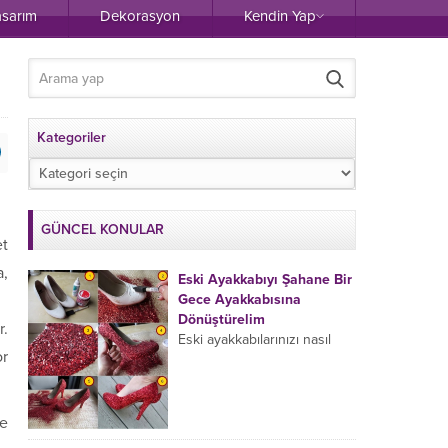
asarım
Dekorasyon
Kendin Yap
Kategoriler
Kategoriler
GÜNCEL KONULAR
et
a,
Eski Ayakkabıyı Şahane Bir
Gece Ayakkabısına
Dönüştürelim
r.
Eski ayakkabılarınızı nasıl
or
değerlendiriyorsunuz?
Dolapta yer kaplamaya
devam eden ve hiç
kullanmadığınız halde
de
atmaya da kıyamadığınız,