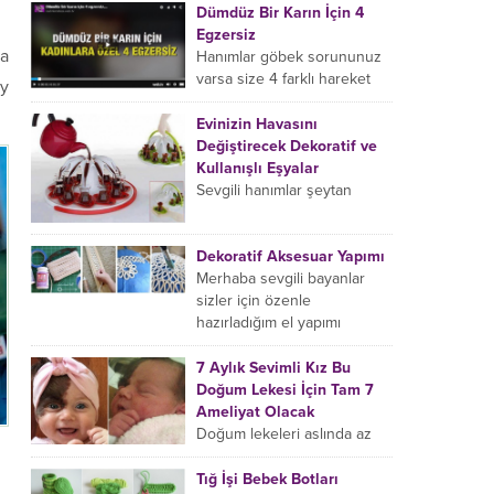
Dümdüz Bir Karın İçin 4
belki taaa gelinlik
Egzersiz
zamanınızdan...
la
Hanımlar göbek sorununuz
varsa size 4 farklı hareket
ay
göstereceğiz, bu 4 farklı
hareketin her birini sadece 2
Evinizin Havasını
dakika yapacaksınız yani...
Değiştirecek Dekoratif ve
Kullanışlı Eşyalar
Sevgili hanımlar şeytan
ayrıntı da gizlidir diyerek
eviniz için birbirinden şık,
modern ve farklı ev
Dekoratif Aksesuar Yapımı
aksesuar ve eşyalarını bir
Merhaba sevgili bayanlar
araya...
sizler için özenle
hazırladığım el yapımı
aksesuar modellerini
inceledikten sonra evimizde
7 Aylık Sevimli Kız Bu
kendi emeğimiz olan
Doğum Lekesi İçin Tam 7
tasarımları sergileme ve...
Ameliyat Olacak
Doğum lekeleri aslında az
rastlanan bir durum değil,
ancak bu minik sevimli kızın
Tığ İşi Bebek Botları