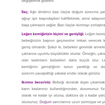
değişkenlik gösterir.
İlaç:
Ağrı dindirici bazı ilaçlar doğum sürecine yard
ağrıyı işin başındayken hafifletmek, anne adayını
başa çıkmasını sağlar. Bazı ilaçlar ıkınmayı zorlaştır
Leğen kemiğinizin biçimi ve genişliği:
Leğen kemiğ
bebeğinizin başının geçmesine imkan verecek k
geniş olmalıdır. Şükür ki, bebekler genelde annele
çatılarına uyumlu büyüklükte olurlar. Örneğin, çatıs
olan kadınların bebekleri daha küçük olur. L
kemiğinin genişliğinin sorun yarattığı ve d
sürecini yavaşlattığı vakalar ender olarak görülür.
Ikınma beceriniz:
Bebeği ıkınarak dışarı çıkarmak
karın kaslarınızı kullandığınızdan, durumunuz fiz
olarak ne kadar iyi olursa, doktora da o kadar yar
olursunuz.
Doğum
sancılarınız uzun sürmüşse ve yor