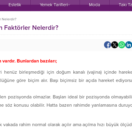
Estetik
Yemek Tarifleri
Moda
Takı T
 Nelerdir?
 Faktörler Nelerdir?
 vardır. Bunlardan bazıları;
ri henüz birleşmediği için doğum kanalı (vajina) içinde harek
üğüne göre biçim alır. Başı biçimsiz bir açıda hareket ediyors
en pozisyonda olmazlar. Başları ideal bir pozisyonda olmayabili
e söz konusu olabilir. Hatta bazen rahimde yanlamasına duruy
ok vakada rahim normal olarak açılır ama açılma hızı büyük ölçü