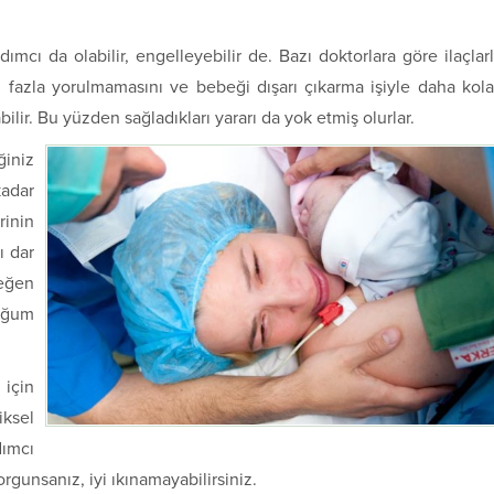
ımcı da olabilir, engelleyebilir de. Bazı doktorlara göre ilaçlar
n fazla yorulmamasını ve bebeği dışarı çıkarma işiyle daha kol
abilir. Bu yüzden sağladıkları yararı da yok etmiş olurlar.
iniz
adar
rinin
ı dar
eğen
oğum
 için
iksel
dımcı
gunsanız, iyi ıkınamayabilirsiniz.