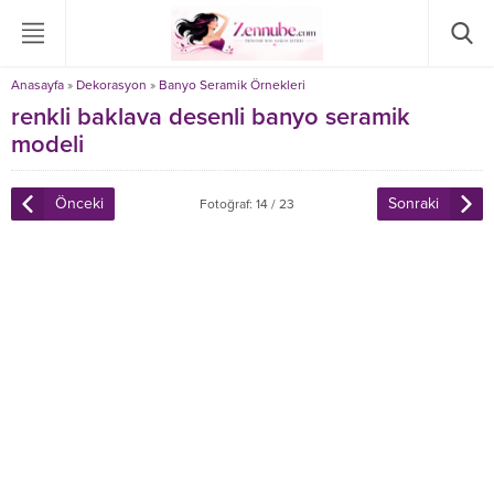
Anasayfa
»
Dekorasyon
»
Banyo Seramik Örnekleri
renkli baklava desenli banyo seramik
modeli
Önceki
Sonraki
Fotoğraf: 14 / 23