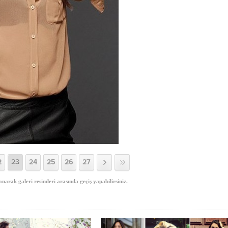
2
23
24
25
26
27
anarak galeri resimleri arasında geçiş yapabilirsiniz.