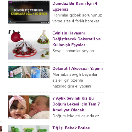
Dümdüz Bir Karın İçin 4
belki taaa gelinlik
Egzersiz
zamanınızdan...
Hanımlar göbek sorununuz
varsa size 4 farklı hareket
göstereceğiz, bu 4 farklı
hareketin her birini sadece 2
Evinizin Havasını
dakika yapacaksınız yani...
Değiştirecek Dekoratif ve
Kullanışlı Eşyalar
Sevgili hanımlar şeytan
ayrıntı da gizlidir diyerek
eviniz için birbirinden şık,
modern ve farklı ev
Dekoratif Aksesuar Yapımı
aksesuar ve eşyalarını bir
Merhaba sevgili bayanlar
araya...
sizler için özenle
hazırladığım el yapımı
aksesuar modellerini
inceledikten sonra evimizde
7 Aylık Sevimli Kız Bu
kendi emeğimiz olan
Doğum Lekesi İçin Tam 7
tasarımları sergileme ve...
Ameliyat Olacak
Doğum lekeleri aslında az
rastlanan bir durum değil,
ancak bu minik sevimli kızın
Tığ İşi Bebek Botları