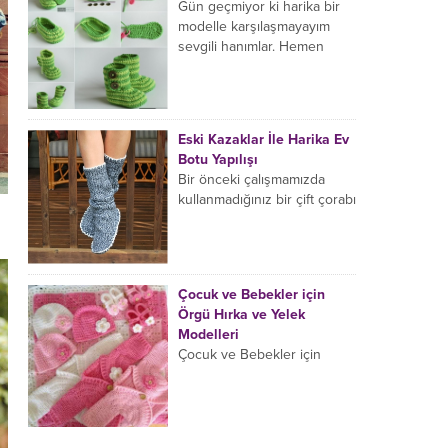
neredeyse yüzünün yarısını
Gün geçmiyor ki harika bir
kaplamış durumda.
modelle karşılaşmayayım
Avustralya’nın Towradji
sevgili hanımlar. Hemen
şehrinde 7...
denemek istediğim ve işte
ortaya çıkan bu görüntüye
hayran kaldığım...
Eski Kazaklar İle Harika Ev
Botu Yapılışı
Bir önceki çalışmamızda
kullanmadığınız bir çift çorabı
değerlendirmiş ve harika bir
çift parmaksız eldiven
yapmayı öğrenmiştik sevgili
hanımlar. Şimdi de...
Çocuk ve Bebekler için
Örgü Hırka ve Yelek
Modelleri
Çocuk ve Bebekler için
Örgü Hırka ve Yelek
Modelleri Kışa hazırlanırken
bebekler için ciciler
örecekseniz eğer bir kaç