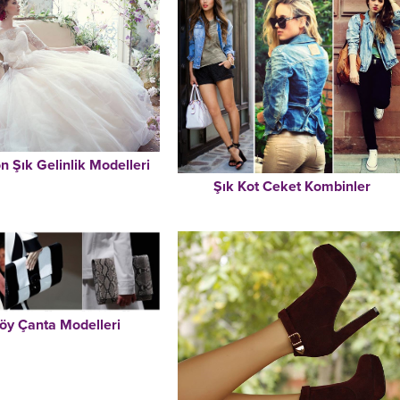
n Şık Gelinlik Modelleri
Şık Kot Ceket Kombinler
föy Çanta Modelleri