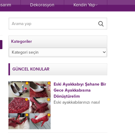
asarım
Dekorasyon
Kendin Yap
Kategoriler
Kategoriler
GÜNCEL KONULAR
Eski Ayakkabıyı Şahane Bir
Gece Ayakkabısına
Dönüştürelim
Eski ayakkabılarınızı nasıl
değerlendiriyorsunuz?
Dolapta yer kaplamaya
devam eden ve hiç
kullanmadığınız halde
atmaya da kıyamadığınız,