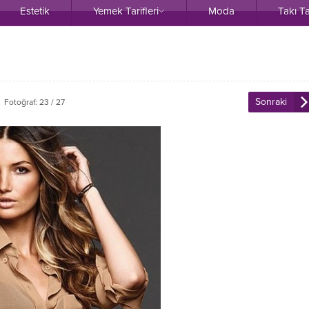
Estetik
Yemek Tarifleri
Moda
Takı T
Sonraki
Fotoğraf: 23 / 27