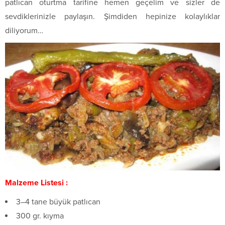
patlıcan oturtma tarifine hemen geçelim ve sizler de
sevdiklerinizle paylaşın. Şimdiden hepinize kolaylıklar
diliyorum…
Malzeme Listesi :
3–4 tane büyük patlıcan
300 gr. kıyma