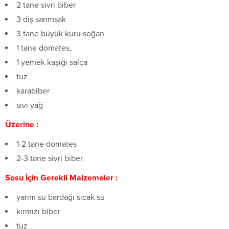
2 tane sivri biber
3 diş sarımsak
3 tane büyük kuru soğan
1 tane domates,
1 yemek kaşığı salça
tuz
karabiber
sıvı yağ
Üzerine :
1-2 tane domates
2-3 tane sivri biber
Sosu İçin Gerekli Malzemeler :
yarım su bardağı sıcak su
kırmızı biber
tuz