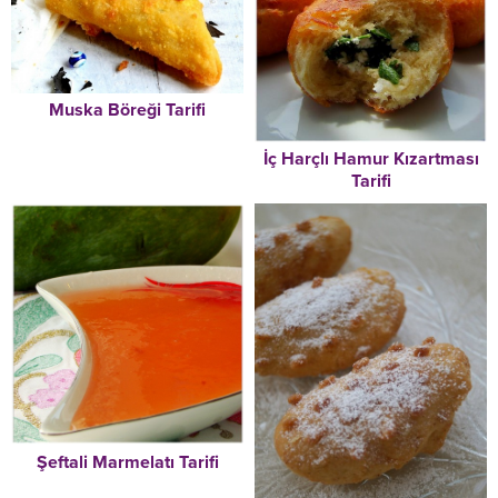
Muska Böreği Tarifi
İç Harçlı Hamur Kızartması
Tarifi
Şeftali Marmelatı Tarifi