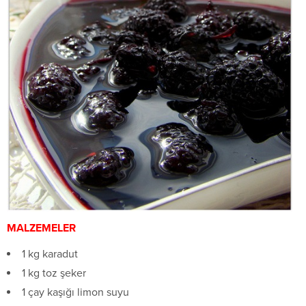
MALZEMELER
1 kg karadut
1 kg toz şeker
1 çay kaşığı limon suyu