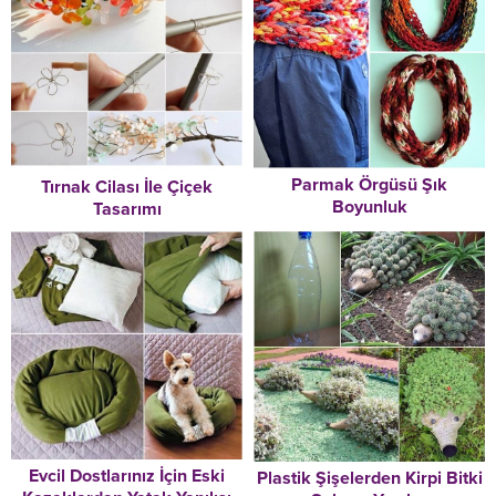
Parmak Örgüsü Şık
Tırnak Cilası İle Çiçek
Boyunluk
Tasarımı
Evcil Dostlarınız İçin Eski
Plastik Şişelerden Kirpi Bitki