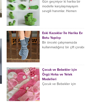
neredeyse yüzünün yarısını
Gün geçmiyor ki harika bir
kaplamış durumda.
modelle karşılaşmayayım
Avustralya’nın Towradji
sevgili hanımlar. Hemen
şehrinde 7...
denemek istediğim ve işte
ortaya çıkan bu görüntüye
hayran kaldığım...
Eski Kazaklar İle Harika Ev
Botu Yapılışı
Bir önceki çalışmamızda
kullanmadığınız bir çift çorabı
değerlendirmiş ve harika bir
çift parmaksız eldiven
yapmayı öğrenmiştik sevgili
hanımlar. Şimdi de...
Çocuk ve Bebekler için
Örgü Hırka ve Yelek
Modelleri
Çocuk ve Bebekler için
Örgü Hırka ve Yelek
Modelleri Kışa hazırlanırken
bebekler için ciciler
örecekseniz eğer bir kaç