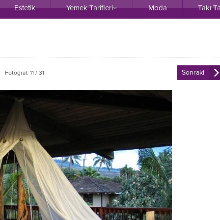
Estetik
Yemek Tarifleri
Moda
Takı T
Sonraki
Fotoğraf: 11 / 31