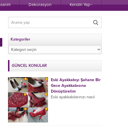
asarım
Dekorasyon
Kendin Yap
Kategoriler
Kategoriler
GÜNCEL KONULAR
Eski Ayakkabıyı Şahane Bir
Gece Ayakkabısına
Dönüştürelim
Eski ayakkabılarınızı nasıl
değerlendiriyorsunuz?
Dolapta yer kaplamaya
devam eden ve hiç
kullanmadığınız halde
atmaya da kıyamadığınız,