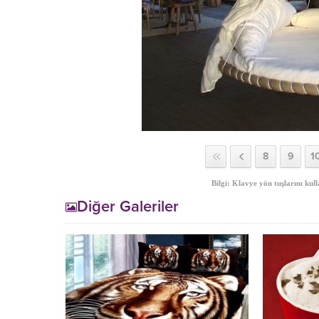
8
9
1
Bilgi: Klavye yön tuşlarını kull
Diğer Galeriler