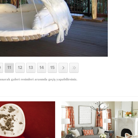
0
11
12
13
14
15
anarak galeri resimleri arasında geçiş yapabilirsiniz.