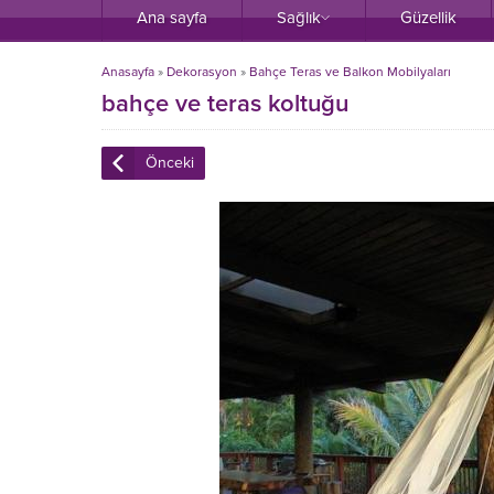
Ana sayfa
Sağlık
Güzellik
Anasayfa
»
Dekorasyon
»
Bahçe Teras ve Balkon Mobilyaları
bahçe ve teras koltuğu
Önceki