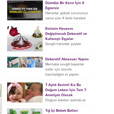
Dümdüz Bir Karın İçin 4
belki taaa gelinlik
Egzersiz
zamanınızdan...
Hanımlar göbek sorununuz
varsa size 4 farklı hareket
göstereceğiz, bu 4 farklı
hareketin her birini sadece 2
Evinizin Havasını
dakika yapacaksınız yani...
Değiştirecek Dekoratif ve
Kullanışlı Eşyalar
Sevgili hanımlar şeytan
ayrıntı da gizlidir diyerek
eviniz için birbirinden şık,
modern ve farklı ev
Dekoratif Aksesuar Yapımı
aksesuar ve eşyalarını bir
Merhaba sevgili bayanlar
araya...
sizler için özenle
hazırladığım el yapımı
aksesuar modellerini
inceledikten sonra evimizde
7 Aylık Sevimli Kız Bu
kendi emeğimiz olan
Doğum Lekesi İçin Tam 7
tasarımları sergileme ve...
Ameliyat Olacak
Doğum lekeleri aslında az
rastlanan bir durum değil,
ancak bu minik sevimli kızın
Tığ İşi Bebek Botları